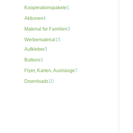
Kooperationspakete
1
Aktionen
4
Material für Familien
3
Werbematerial
15
Aufkleber
3
Buttons
3
Flyer, Karten, Aushänge
7
Downloads
10