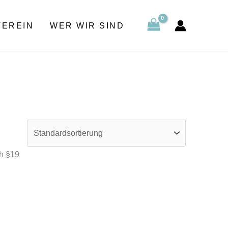
VEREIN
WER WIR SIND
h §19