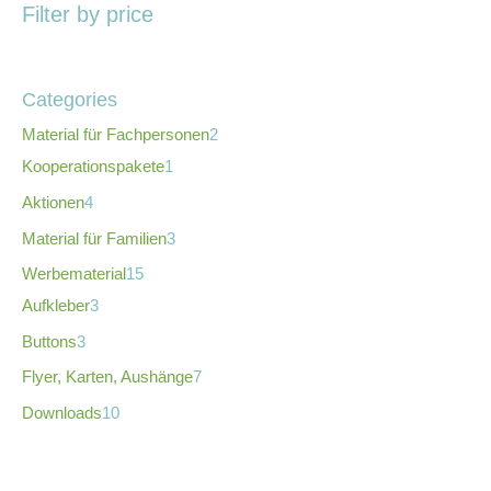
Filter by price
Categories
Material für Fachpersonen
2
Kooperationspakete
1
Aktionen
4
Material für Familien
3
Werbematerial
15
Aufkleber
3
Buttons
3
Flyer, Karten, Aushänge
7
Downloads
10