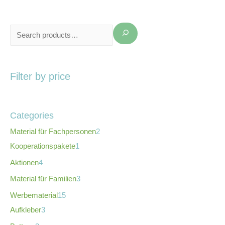
Filter by price
Categories
Material für Fachpersonen
2
Kooperationspakete
1
Aktionen
4
Material für Familien
3
Werbematerial
15
Aufkleber
3