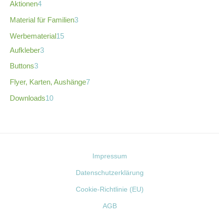
Aktionen
4
Material für Familien
3
Werbematerial
15
Aufkleber
3
Buttons
3
Flyer, Karten, Aushänge
7
Downloads
10
Impressum
Datenschutzerklärung
Cookie-Richtlinie (EU)
AGB