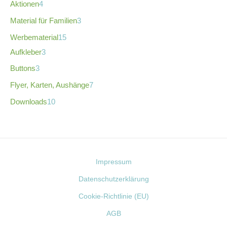
Aktionen
4
Material für Familien
3
Werbematerial
15
Aufkleber
3
Buttons
3
Flyer, Karten, Aushänge
7
Downloads
10
Impressum
Datenschutzerklärung
Cookie-Richtlinie (EU)
AGB